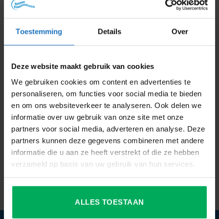
Per post naar Veluwse Vlaggen Industrie bv, Oude
Apeldoornseweg 45-024, 7333NR APELDOORN, u
Toestemming
Details
Over
kunt dan een CD of USB-stick opsturen.
Per E-mail naar
info@vlaggen.com
U kunt de bestanden ook via
https://www.hightail.com/
Deze website maakt gebruik van cookies
of
https://wetransfer.com
versturen (beide gratis).
We gebruiken cookies om content en advertenties te
personaliseren, om functies voor social media te bieden
Wij hebben geen ftp server. Indien u wel een ftp server
en om ons websiteverkeer te analyseren. Ook delen we
heeft, kunnen wij dit ook bij uw server eraf halen.
informatie over uw gebruik van onze site met onze
partners voor social media, adverteren en analyse. Deze
Tip
partners kunnen deze gegevens combineren met andere
Heeft u deze bestanden niet? Informeer dan eens bij uw
informatie die u aan ze heeft verstrekt of die ze hebben
verzameld op basis van uw gebruik van hun services.
papierdrukker of reclamebureau.
ALLES TOESTAAN