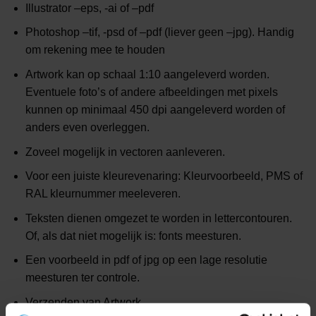
Illustrator –eps, -ai of –pdf
Photoshop –tif, -psd of –pdf (liever geen –jpg). Handig
om rekening mee te houden
Artwork kan op schaal 1:10 aangeleverd worden.
Eventuele foto’s of andere afbeeldingen met pixels
kunnen op minimaal 450 dpi aangeleverd worden of
anders even overleggen.
Zoveel mogelijk in vectoren aanleveren.
Voor een juiste kleurevenaring: Kleurvoorbeeld, PMS of
RAL kleurnummer meeleveren.
Teksten dienen omgezet te worden in lettercontouren.
Of, als dat niet mogelijk is: fonts meesturen.
Een voorbeeld in pdf of jpg op een lage resolutie
meesturen ter controle.
Verzenden van Artwork