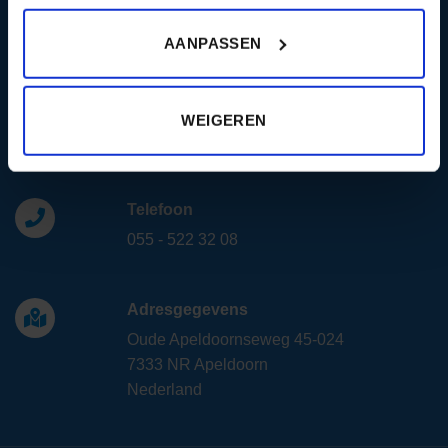
Contact opnemen
AANPASSEN
Zo bereik je ons.
E-mail
WEIGEREN
info@vlaggen.com
Telefoon
055 - 522 32 08
Adresgegevens
Oude Apeldoornseweg 45-024
7333 NR Apeldoorn
Nederland