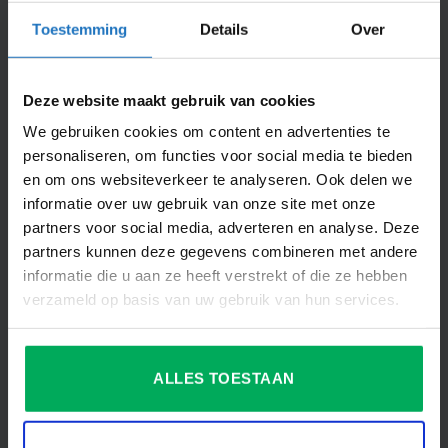
Toestemming
Details
Over
Dit vind je misschien ook interessant
Deze website maakt gebruik van cookies
We gebruiken cookies om content en advertenties te
Productspecificaties
personaliseren, om functies voor social media te bieden
en om ons websiteverkeer te analyseren. Ook delen we
AANVULLENDE INFORMATIE
informatie over uw gebruik van onze site met onze
partners voor social media, adverteren en analyse. Deze
BEOORDELINGEN (1)
partners kunnen deze gegevens combineren met andere
informatie die u aan ze heeft verstrekt of die ze hebben
AFMETING
30 x 175 cm, 30 x 300 cm
verzameld op basis van uw gebruik van hun services.
AANTAL STUKS IN
1
VERPAKKING
DIEPTE VLAG IN CM
0.1
ALLES TOESTAAN
FEESTGELEGENHEID
Themafeest