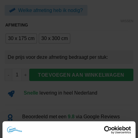
tot
Welke afmeting heb ik nodig?
€42.00
WISSEN
AFMETING
30 x 175 cm
30 x 300 cm
Wimpel Friesland aantal
TOEVOEGEN AAN WINKELWAGEN
Snelle
levering
in heel Nederland
Beoordeeld met een
9.8
via Google Reviews