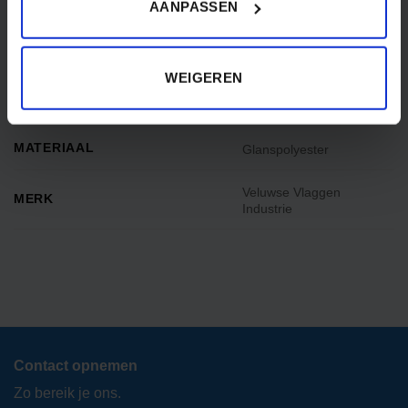
AANPASSEN
GESCHIKT VOOR BOOT
Y
GEWICHT
0.115
WEIGEREN
IN DE DOOS
1 wimpel
MATERIAAL
Glanspolyester
Veluwse Vlaggen
MERK
Industrie
Contact opnemen
Zo bereik je ons.