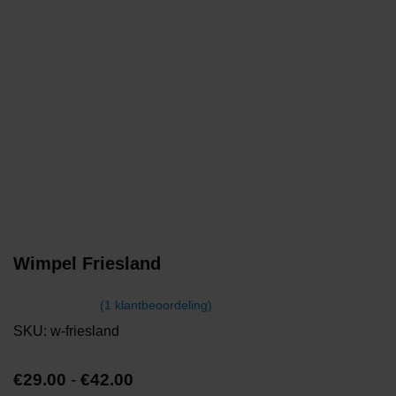
Wimpel Friesland
(
1
klantbeoordeling)
Gewaardeerd
1
SKU:
w-friesland
5.00
op 5
gebaseerd
op
klant
Prijsklasse:
€
29.00
-
€
42.00
waardering
€29.00