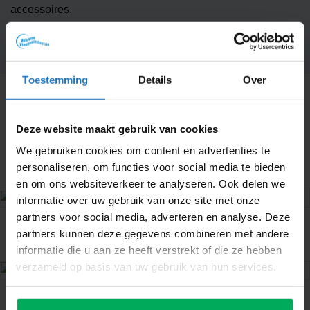
accessoires.
Toestemming
Details
Over
Iets voor jou?
Een overzicht van onze méést populaire vlaggen. Zit er iets
Deze website maakt gebruik van cookies
bij voor jou?
We gebruiken cookies om content en advertenties te
personaliseren, om functies voor social media te bieden
en om ons websiteverkeer te analyseren. Ook delen we
informatie over uw gebruik van onze site met onze
partners voor social media, adverteren en analyse. Deze
VLAGGENMAST VOOR
PROVINCIE WIMPELS
THUIS
partners kunnen deze gegevens combineren met andere
12 PRODUCTEN
3 PRODUCTEN
informatie die u aan ze heeft verstrekt of die ze hebben
verzameld op basis van uw gebruik van hun services.
THEMA VLAGGEN
STREEKVLAGGEN
65 PRODUCTEN
15 PRODUCTEN