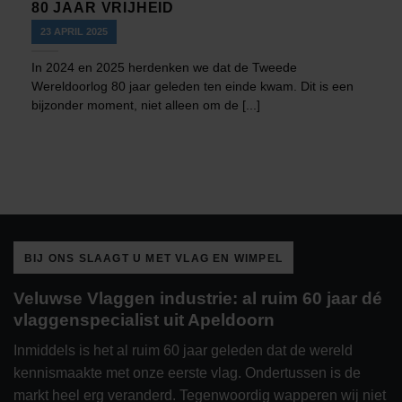
80 JAAR VRIJHEID
23 APRIL 2025
In 2024 en 2025 herdenken we dat de Tweede
Wereldoorlog 80 jaar geleden ten einde kwam. Dit is een
bijzonder moment, niet alleen om de [...]
BIJ ONS SLAAGT U MET VLAG EN WIMPEL
Veluwse Vlaggen industrie: al ruim 60 jaar dé
vlaggenspecialist uit Apeldoorn
Inmiddels is het al ruim 60 jaar geleden dat de wereld
kennismaakte met onze eerste vlag. Ondertussen is de
markt heel erg veranderd. Tegenwoordig wapperen wij niet