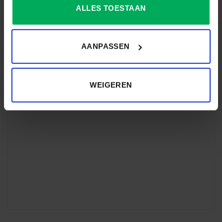
ALLES TOESTAAN
Het laatste nieuws
AANPASSEN
Actueel
WEIGEREN