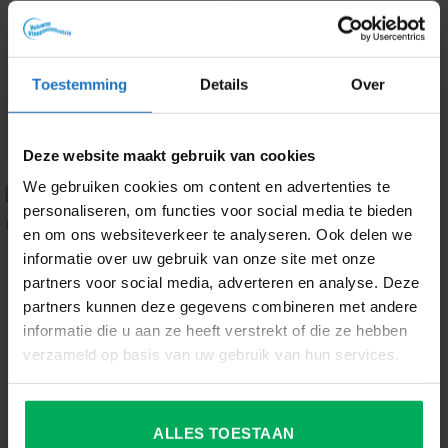
VLAGGENSTOKHOUDERS
ACCESSOIRES
Metaal gegalvaniseerd
Metaal gegalvaniseerd
Toestemming
Details
Over
tweelinghouder (ø30 mm)
vlaggenstokhouder (ø30 mm)
€
26.02
Deze website maakt gebruik van cookies
Gewaardeerd
€
19.97
5.00
uit 5
We gebruiken cookies om content en advertenties te
personaliseren, om functies voor social media te bieden
en om ons websiteverkeer te analyseren. Ook delen we
informatie over uw gebruik van onze site met onze
partners voor social media, adverteren en analyse. Deze
partners kunnen deze gegevens combineren met andere
UITVERKOCHT
UITVERKOCHT
informatie die u aan ze heeft verstrekt of die ze hebben
verzameld op basis van uw gebruik van hun services.
GEEN CATEGORIE
GEEN CATEGORIE
ALLES TOESTAAN