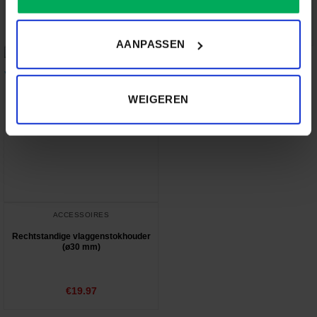
PVC Vlaggenstokhouder (ø18 mm)
PVC Vlaggenstokhouder (ø30 mm)
€
4.84
€
2.42
AANPASSEN
WEIGEREN
ACCESSOIRES
Rechtstandige vlaggenstokhouder
(ø30 mm)
Gewaardeerd
€
19.97
5.00
uit 5