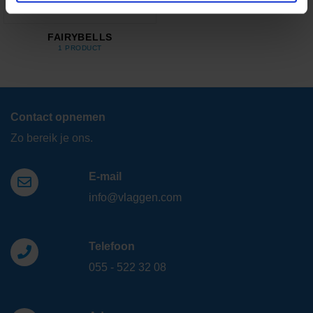
FAIRYBELLS
1 PRODUCT
Contact opnemen
Zo bereik je ons.
E-mail
info@vlaggen.com
Telefoon
055 - 522 32 08