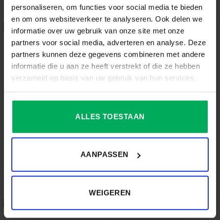
personaliseren, om functies voor social media te bieden
€
6.05
€
6.05
en om ons websiteverkeer te analyseren. Ook delen we
informatie over uw gebruik van onze site met onze
partners voor social media, adverteren en analyse. Deze
partners kunnen deze gegevens combineren met andere
informatie die u aan ze heeft verstrekt of die ze hebben
verzameld op basis van uw gebruik van hun services.
ALLES TOESTAAN
TAFELVLAGGEN
TAFELVLAGGEN
AANPASSEN
Tafelvlag Barbados
Tafelvlag België
Gewaardeerd
€
6.05
Gewaardeerd
€
6.05
WEIGEREN
5.00
uit 5
5.00
uit 5