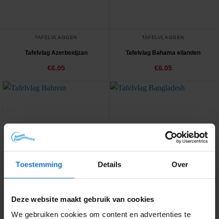
TAFELVLAGGEN
TAFELVLAGGEN
Tafelvlag Azerbeidjzan
Tafelvlag Bahama eilanden
€
6.05
€
6.05
Toestemming
Details
Over
Deze website maakt gebruik van cookies
TAFELVLAGGEN
TAFELVLAGGEN
Tafelvlag Bahrein
Tafelvlag Bangladesh
We gebruiken cookies om content en advertenties te