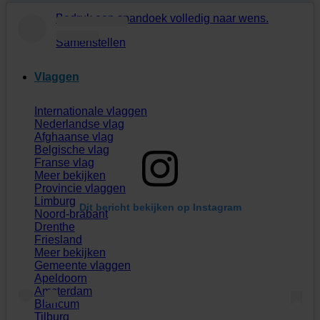
Bedruk een spandoek volledig naar wens.
Samenstellen
Vlaggen
Internationale vlaggen
Nederlandse vlag
Afghaanse vlag
Belgische vlag
Franse vlag
Meer bekijken
Provincie vlaggen
Limburg
Dit bericht bekijken op Instagram
Noord-brabant
Drenthe
Friesland
Meer bekijken
Gemeente vlaggen
Apeldoorn
Amsterdam
Blaricum
Tilburg