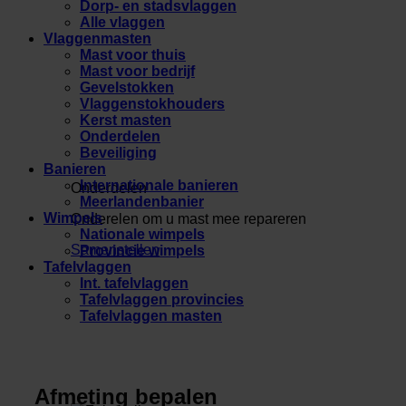
Dorp- en stadsvlaggen
Alle vlaggen
Vlaggenmasten
Mast voor thuis
Mast voor bedrijf
Gevelstokken
Vlaggenstokhouders
Kerst masten
Onderdelen
Beveiliging
Banieren
Internationale banieren
Onderdelen
Meerlandenbanier
Wimpels
Onderelen om u mast mee repareren
Nationale wimpels
Samenstellen
Provincie wimpels
Tafelvlaggen
Int. tafelvlaggen
Tafelvlaggen provincies
Tafelvlaggen masten
Afmeting bepalen