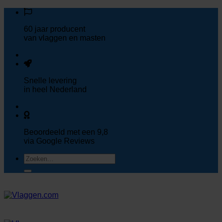
Ga
naar
60 jaar
producent
inhoud
van vlaggen en masten
Snelle
levering
in heel Nederland
Beoordeeld met een
9,8
via Google Reviews
Zoeken
naar: