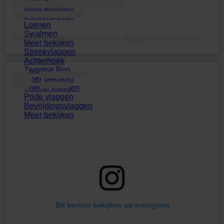
Meer bekijken
Dorpsvlaggen
Loenen
Swalmen
Een bericht gedeeld door Veluwse Vlaggen Industrie (@veluwsevlaggenindustrie)
Meer bekijken
Streekvlaggen
Achterhoek
Twentse Ros
Meer bekijken
Thema vlaggen
Pride vlaggen
Bevrijdingsvlaggen
Meer bekijken
Dit bericht bekijken op Instagram