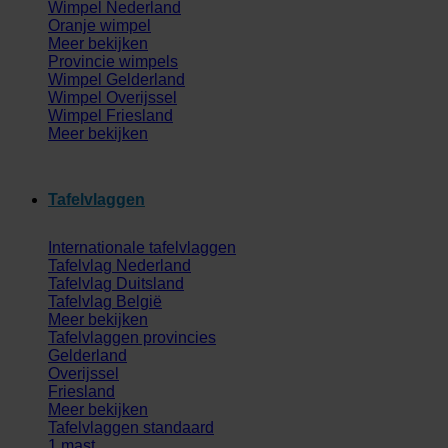
Wimpel Nederland
Oranje wimpel
Meer bekijken
Provincie wimpels
Wimpel Gelderland
Wimpel Overijssel
Wimpel Friesland
Meer bekijken
Tafelvlaggen
Internationale tafelvlaggen
Tafelvlag Nederland
Tafelvlag Duitsland
Tafelvlag België
Meer bekijken
Tafelvlaggen provincies
Gelderland
Overijssel
Friesland
Meer bekijken
Tafelvlaggen standaard
1 mast