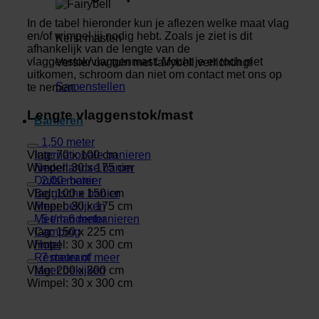
In de tabel hieronder kun je aflezen welke maat vlag
en/of wimpel jij nodig hebt. Zoals je ziet is dit
Kerst masten
afhankelijk van de lengte van de
vlaggenstok/vlaggenmast. Mocht je er toch niet
Versier uw tuin met fairybell verlichting!
uitkomen, schroom dan niet om contact met ons op
Samenstellen
te nemen.
Lengte vlaggenstok/mast
Banieren
1,50 meter
Internationale banieren
Vlag: 70 x 100 cm
Nederlandse banier
Wimpel: 30 x 175 cm
Duitse banier
2,00 meter
Belgische banier
Vlag: 100 x 150 cm
Meer bekijken
Wimpel: 30 x 175 cm
Meerlandenbanieren
5 t/m 6 meter
Camping
Vlag: 150 x 225 cm
Hotel
Wimpel: 30 x 300 cm
Restaurant
7 meter of meer
Meer bekijken
Vlag: 200 x 300 cm
Wimpel: 30 x 300 cm