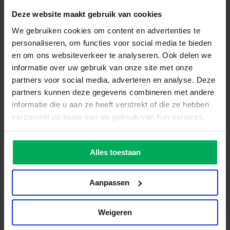
Deze website maakt gebruik van cookies
Adresgegevens
Oude Apeldoornseweg 45-024
We gebruiken cookies om content en advertenties te
7333 NR Apeldoorn
personaliseren, om functies voor social media te bieden
Nederland
en om ons websiteverkeer te analyseren. Ook delen we
Veluwse Vlaggen Industrie
informatie over uw gebruik van onze site met onze
Over ons
partners voor social media, adverteren en analyse. Deze
Contact
partners kunnen deze gegevens combineren met andere
Aanleverspecificaties
informatie die u aan ze heeft verstrekt of die ze hebben
Nieuws
Mast voor thuis
verzameld op basis van uw gebruik van hun services.
Klantenservice
Stel een vlaggenmast voor thuis samen
Levering
Samenstellen
Verzending
Alles toestaan
Retourneren
Bestellen
Aanpassen
Mijn account
Dashboard
Bestellingen
Weigeren
Downloads