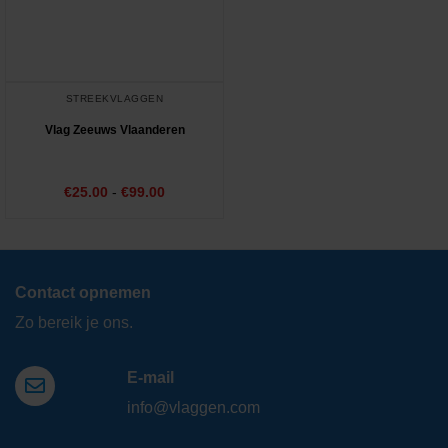
STREEKVLAGGEN
Vlag Zeeuws Vlaanderen
Prijsklasse:
€
Gewaardeerd
25.00
-
€
99.00
€25.00
5.00
uit 5
tot
€99.00
Contact opnemen
Zo bereik je ons.
E-mail
info@vlaggen.com