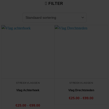
FILTER
STREEKVLAGGEN
STREEKVLAGGEN
Vlag Achterhoek
Vlag Drechtsteden
Prijsklass
€
25.00
-
€
99.00
€25.00
tot
Prijsklasse:
€
Gewaardeerd
25.00
-
€
99.00
€99.00
€25.00