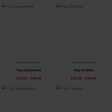
4.67
uit 5
tot
€99.00
STREEKVLAGGEN
STREEKVLAGGEN
Vlag Gaasterland
Vlag Het Bildt
Prijsklasse:
Prijsklass
€
25.00
-
€
99.00
€
25.00
-
€
99.00
€25.00
€25.00
tot
tot
€99.00
€99.00