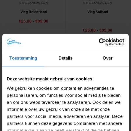
STREEKVLAGGEN
STREEKVLAGGEN
Vlag Reiderland
Vlag Salland
Prijsklasse:
€
25.00
-
€
99.00
€25.00
tot
Prijsklass
€
Gewaardeerd
25.00
-
€
99.00
€99.00
€25.00
4.89
uit 5
tot
€99.00
Toestemming
Details
Over
Deze website maakt gebruik van cookies
We gebruiken cookies om content en advertenties te
personaliseren, om functies voor social media te bieden
en om ons websiteverkeer te analyseren. Ook delen we
STREEKVLAGGEN
STREEKVLAGGEN
informatie over uw gebruik van onze site met onze
partners voor social media, adverteren en analyse. Deze
Vlag Schermer
Vlag Twentse Ros
partners kunnen deze gegevens combineren met andere
Prijsklasse:
€
25.00
-
€
99.00
€25.00
informatie die u aan ze heeft verstrekt of die ze hebben