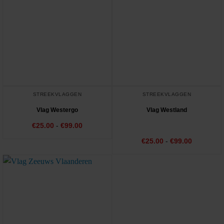
STREEKVLAGGEN
STREEKVLAGGEN
Vlag Westergo
Vlag Westland
Prijsklasse:
€
25.00
-
€
99.00
€25.00
tot
Prijsklass
€
Gewaardeerd
25.00
-
€
99.00
€99.00
€25.00
5.00
uit 5
tot
€99.00