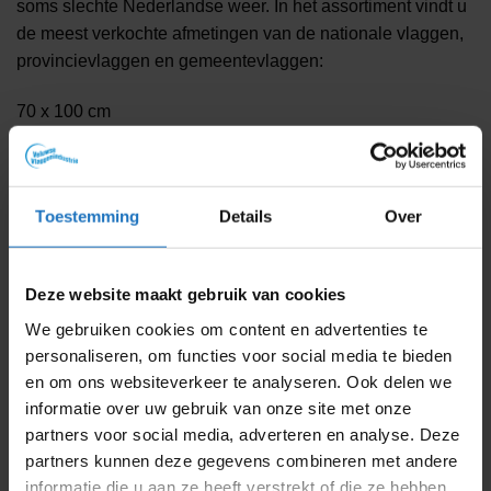
soms slechte Nederlandse weer. In het assortiment vindt u
de meest verkochte afmetingen van de nationale vlaggen,
provincievlaggen en gemeentevlaggen:
70 x 100 cm
100 x 150 cm
150 x 225 cm
200 x 300 cm
Toestemming
Details
Over
Er bestaan veel verschillende afmetingen van vlaggen. De
hoogte-en-breedte-verhoudingen van traditionele vlaggen
Deze website maakt gebruik van cookies
wijken regelmatig af. De meeste vlaggen worden daarom
tegenwoordig geproduceerd volgens een 2:3-verhouding
We gebruiken cookies om content en advertenties te
om uniformiteit aan te brengen. De afmetingen 100 x 150,
personaliseren, om functies voor social media te bieden
150 x 225 en 200 x 300 cm komt u dan ook het vaakst
en om ons websiteverkeer te analyseren. Ook delen we
informatie over uw gebruik van onze site met onze
tegen.
partners voor social media, adverteren en analyse. Deze
Online een vlaggenstok bestellen
partners kunnen deze gegevens combineren met andere
informatie die u aan ze heeft verstrekt of die ze hebben