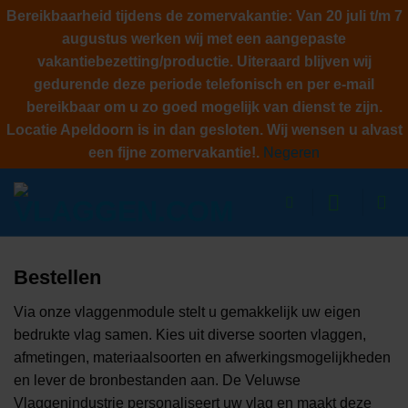
Bereikbaarheid tijdens de zomervakantie: Van 20 juli t/m 7
augustus werken wij met een aangepaste
vakantiebezetting/productie. Uiteraard blijven wij
gedurende deze periode telefonisch en per e-mail
bereikbaar om u zo goed mogelijk van dienst te zijn.
Locatie Apeldoorn is in dan gesloten. Wij wensen u alvast
een fijne zomervakantie!.
Negeren
Ga
naar
inhoud
Bestellen
Via onze vlaggenmodule stelt u gemakkelijk uw eigen
bedrukte vlag samen. Kies uit diverse soorten vlaggen,
afmetingen, materiaalsoorten en afwerkingsmogelijkheden
en lever de bronbestanden aan. De Veluwse
Vlaggenindustrie personaliseert uw vlag en maakt deze