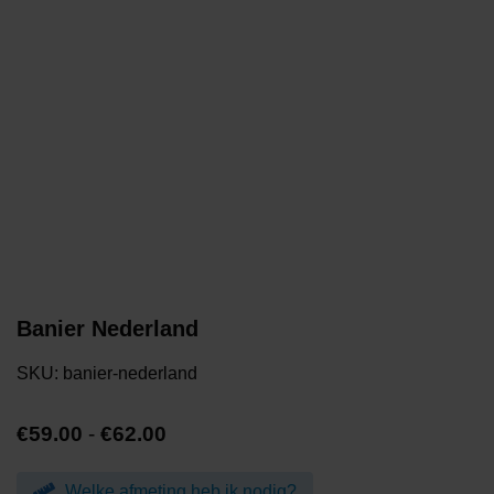
Banier Nederland
SKU:
banier-nederland
Prijsklasse:
€
59.00
-
€
62.00
€59.00
tot
Welke afmeting heb ik nodig?