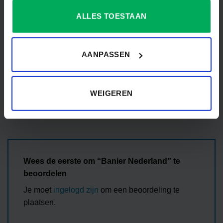
Veluwse Vlaggen
MERK
Industrie
ALLES TOESTAAN
VORM
Rechthoek
AANPASSEN
Beoordelingen
WEIGEREN
Er zijn nog geen beoordelingen.
Wees de eerste om “Banier Nederland” te
beoordelen
Je moet
ingelogd zijn
om een beoordeling te
plaatsen.