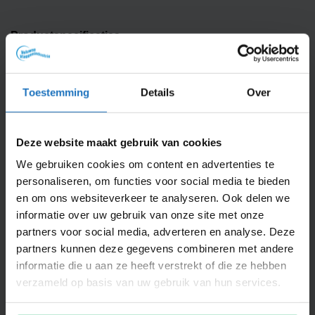
Productspecificaties
AFMETING
Toestemming
Details
Over
300x100cm, 300x120cm
AANTAL STUKS IN
1
VERPAKKING
Deze website maakt gebruik van cookies
DIEPTE VLAG IN CM
0.1
We gebruiken cookies om content en advertenties te
personaliseren, om functies voor social media te bieden
FEESTGELEGENHEID
Themafeest
en om ons websiteverkeer te analyseren. Ook delen we
informatie over uw gebruik van onze site met onze
GEWICHT
0.115
partners voor social media, adverteren en analyse. Deze
partners kunnen deze gegevens combineren met andere
IN DE DOOS
1 banier
informatie die u aan ze heeft verstrekt of die ze hebben
verzameld op basis van uw gebruik van hun services.
MATERIAAL
Glanspolyester