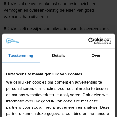
6.1 VVI zal de overeenkomst naar beste inzicht en
vermogen en overeenkomstig de eisen van goed
vakmanschap uitvoeren.
6.2 VVI stelt de wijze van uitvoering van de overeenkomst
vast, voorzover tussen partijen niet uitdrukkelijk schriftelijk
anders is overeengekomen.
6.3 Indien en voorzover een goede uitvoering van de
Toestemming
Details
Over
overeenkomst dit vereist, heeft VVI het recht bepaalde
werkzaamheden te laten verrichten door derden.
Deze website maakt gebruik van cookies
6.4 De wederpartij draagt er zorg voor dat alle gegevens
We gebruiken cookies om content en advertenties te
en hulpmiddelen, waarvan VVI aangeeft dat deze
personaliseren, om functies voor social media te bieden
noodzakelijk zijn of waarvan de wederpartij redelijkerwijs
en om ons websiteverkeer te analyseren. Ook delen we
behoort te begrijpen dat deze noodzakelijk zijn voor het
informatie over uw gebruik van onze site met onze
uitvoeren van de overeenkomst, tijdig aan VVI worden
partners voor social media, adverteren en analyse. Deze
verstrekt. Indien de wederpartij hier niet aan voldoet, heeft
partners kunnen deze gegevens combineren met andere