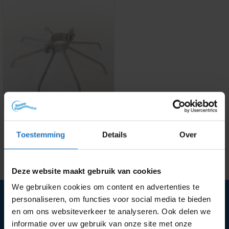
ACCESSOIRES
Toestemming
Details
Over
Stormvast mastkrans
Prijsklasse:
€
47.80
-
€
61.11
€47.80
tot
€61.11
Deze website maakt gebruik van cookies
We gebruiken cookies om content en advertenties te
personaliseren, om functies voor social media te bieden
Contact opnemen
en om ons websiteverkeer te analyseren. Ook delen we
Zo bereik je ons.
informatie over uw gebruik van onze site met onze