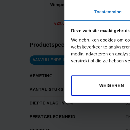
Wimpel Oostenrijk
Toestemming
Prijsklasse:
€
Gewaardeerd
29.00
-
€
42.00
€29.00
5.00
uit 5
Deze website maakt gebruik
tot
€42.00
We gebruiken cookies om cont
Productspecificaties
websiteverkeer te analyseren
media, adverteren en analys
AANVULLENDE INFORMATIE
BEOORDELINGEN
verstrekt of die ze hebben v
AFMETING
3
WEIGEREN
AANTAL STUKS IN VERPAKKING
1
DIEPTE VLAG IN CM
0.
FEESTGELEGENHEID
T