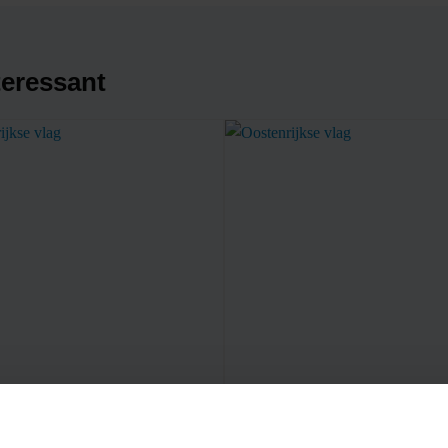
teressant
TAFELVLAGGEN
EK VLAGGEN