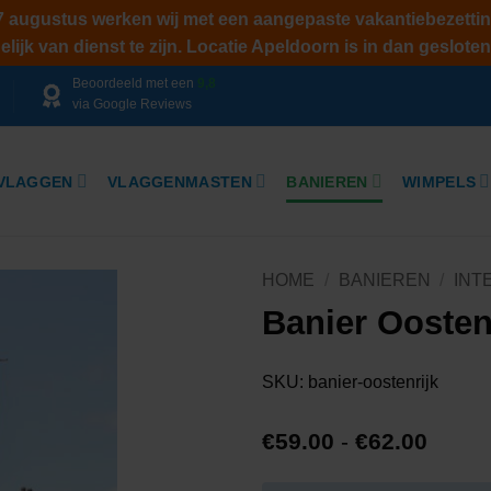
 7 augustus werken wij met een aangepaste vakantiebezettin
ijk van dienst te zijn. Locatie Apeldoorn is in dan gesloten
Beoordeeld met een
9,8
via Google Reviews
VLAGGEN
VLAGGENMASTEN
BANIEREN
WIMPELS
HOME
/
BANIEREN
/
INT
Banier Oosten
SKU:
banier-oostenrijk
Prijsk
€
59.00
-
€
62.00
€59.0
tot