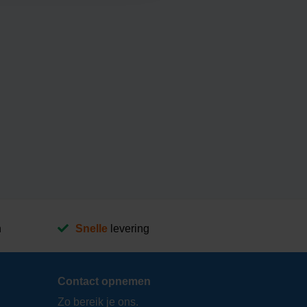
n
Snelle
levering
Contact opnemen
Zo bereik je ons.