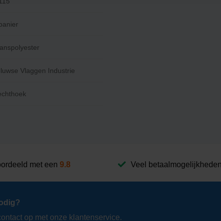
115
banier
anspolyester
luwse Vlaggen Industrie
echthoek
ordeeld met een
9.8
Veel betaalmogelijkhede
odig?
ntact op met onze klantenservice.