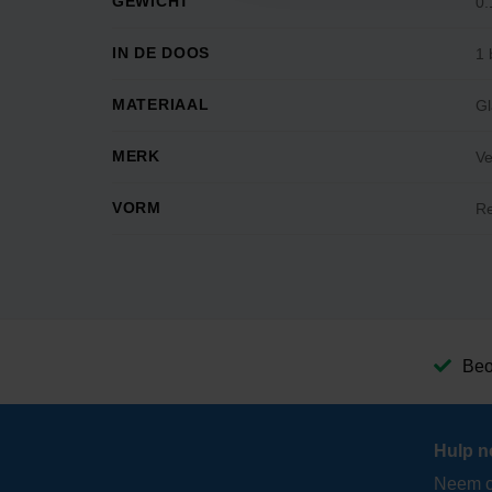
GEWICHT
0.
IN DE DOOS
1 
MATERIAAL
Gl
MERK
Ve
VORM
R
Beo
Hulp n
Neem co