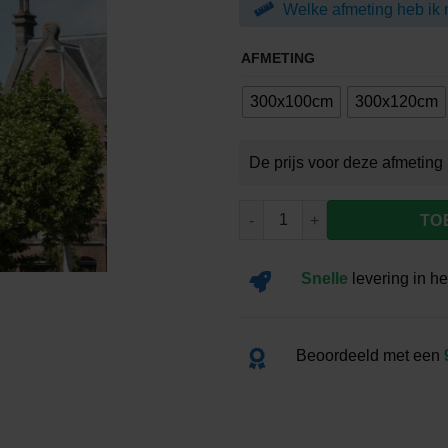
Welke afmeting heb ik 
€62.0
AFMETING
300x100cm
300x120cm
Banier Oostenrijk aantal
TO
Snelle
levering
in he
Beoordeeld met een