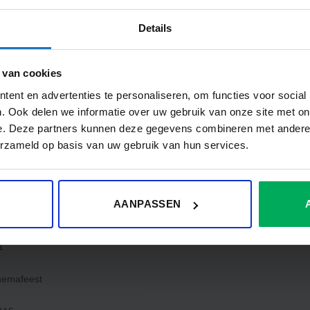
Tafelvlag Oostenrijk
Oostenrijkse vlag
Details
Prij
€
6.05
€
25.00
-
€
99.00
€25.
tot
€99.
 van cookies
ent en advertenties te personaliseren, om functies voor social
. Ook delen we informatie over uw gebruik van onze site met on
e. Deze partners kunnen deze gegevens combineren met andere i
 (0)
erzameld op basis van uw gebruik van hun services.
00x100cm, 300x120cm
AANPASSEN
1
hemafeest