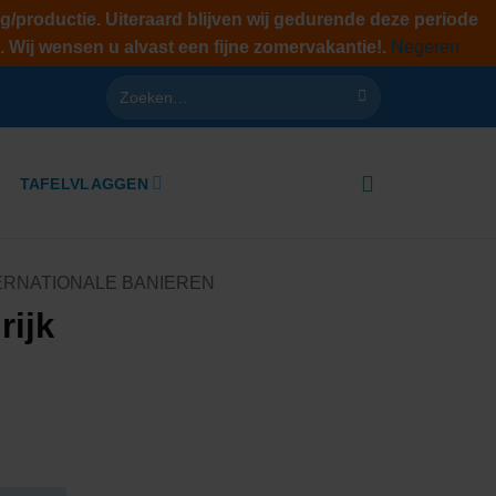
g/productie. Uiteraard blijven wij gedurende deze periode
. Wij wensen u alvast een fijne zomervakantie!.
Negeren
Zoeken
naar:
TAFELVLAGGEN
ERNATIONALE BANIEREN
rijk
lasse:
0