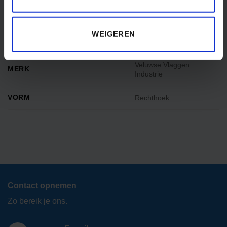
IN DE DOOS
1 banier
WEIGEREN
MATERIAAL
Glanspolyester
Veluwse Vlaggen
MERK
Industrie
VORM
Rechthoek
Contact opnemen
Zo bereik je ons.