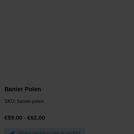
Banier Polen
SKU:
banier-polen
Prijsklasse:
€
59.00
-
€
62.00
€59.00
tot
Welke afmeting heb ik nodig?