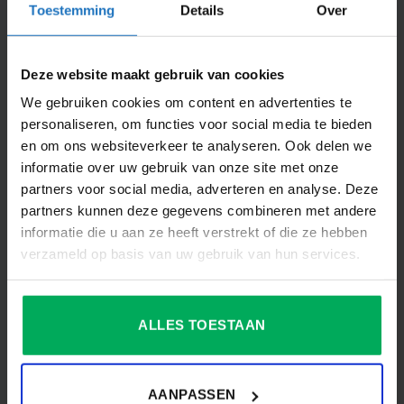
Toestemming
Details
Over
Dit vind je misschien ook interessant
Deze website maakt gebruik van cookies
Productspecificaties
We gebruiken cookies om content en advertenties te
personaliseren, om functies voor social media te bieden
AANVULLENDE INFORMATIE
en om ons websiteverkeer te analyseren. Ook delen we
informatie over uw gebruik van onze site met onze
BEOORDELINGEN (0)
partners voor social media, adverteren en analyse. Deze
partners kunnen deze gegevens combineren met andere
AFMETING
300x100cm, 300x120cm
informatie die u aan ze heeft verstrekt of die ze hebben
verzameld op basis van uw gebruik van hun services.
AANTAL STUKS IN
1
VERPAKKING
DIEPTE VLAG IN CM
0.1
ALLES TOESTAAN
FEESTGELEGENHEID
Themafeest
GEWICHT
0.115
AANPASSEN