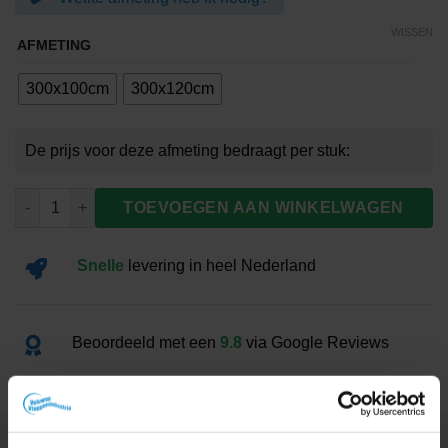
€62.00
WISSEN
AFMETING
300x100cm
300x120cm
Banier Polen aantal
TOEVOEGEN AAN WINKELWAGEN
Snelle
levering
in heel Nederland
Beoordeeld met een
9.8
via Google Reviews