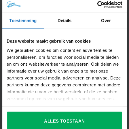
Dit vind je misschien ook interessant
Toestemming
Details
Over
Productspecificaties
Deze website maakt gebruik van cookies
We gebruiken cookies om content en advertenties te
AANVULLENDE INFORMATIE
personaliseren, om functies voor social media te bieden
BEOORDELINGEN (0)
en om ons websiteverkeer te analyseren. Ook delen we
informatie over uw gebruik van onze site met onze
partners voor social media, adverteren en analyse. Deze
70 x 100 cm, 100 x 150 cm, 150 x 225
AFMETING
cm, 200 x 300 cm
partners kunnen deze gegevens combineren met andere
informatie die u aan ze heeft verstrekt of die ze hebben
AANTAL STUKS IN
1
verzameld op basis van uw gebruik van hun services.
VERPAKKING
DIEPTE VLAG IN CM
0.1
ALLES TOESTAAN
FEESTGELEGENHEID
Themafeest