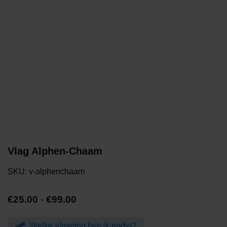
Vlag Alphen-Chaam
SKU:
v-alphenchaam
Prijsklasse:
€
25.00
-
€
99.00
€25.00
tot
Welke afmeting heb ik nodig?