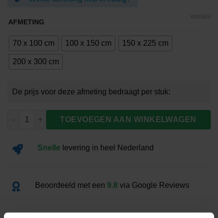
€99.00
WISSEN
AFMETING
70 x 100 cm
100 x 150 cm
150 x 225 cm
200 x 300 cm
Vlag Alphen-Chaam aantal
TOEVOEGEN AAN WINKELWAGEN
Snelle
levering
in heel Nederland
Beoordeeld met een
9.8
via Google Reviews