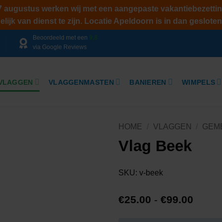
 7 augustus werken wij met een aangepaste vakantiebezettin
ijk van dienst te zijn. Locatie Apeldoorn is in dan gesloten
Beoordeeld met een
9,8
via Google Reviews
VLAGGEN
VLAGGENMASTEN
BANIEREN
WIMPELS
HOME
/
VLAGGEN
/
GEM
Vlag Beek
SKU:
v-beek
Prijsk
€
25.00
-
€
99.00
€25.0
tot