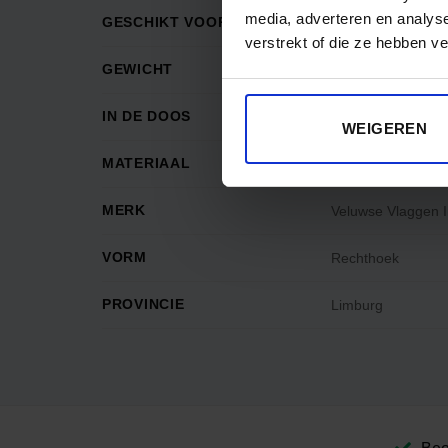
media, adverteren en analys
GESCHIKT VOOR BOOT
Y
verstrekt of die ze hebben v
GEWICHT
0.115
IN DE DOOS
1 vlag
WEIGEREN
MATERIAAL
Glanspolyester
MERK
Veluwse Vlaggen I
VORM
Rechthoek
PROVINCIE
Limburg