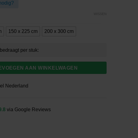
nodig?
0
WISSEN
m
150 x 225 cm
200 x 300 cm
EVOEGEN AAN WINKELWAGEN
el Nederland
9.8
via Google Reviews