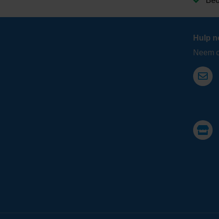
Beo
Hulp n
Neem co