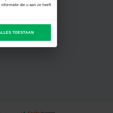
nformatie die u aan ze heeft
ALLES TOESTAAN