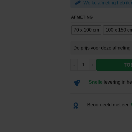
Welke afmeting heb ik 
€99.0
AFMETING
70 x 100 cm
100 x 150 c
Vlag Beek aantal
TO
Snelle
levering
in he
Beoordeeld met een