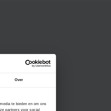
Over
 media te bieden en om ons
ze partners voor social