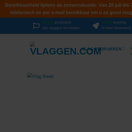
Bereikbaarheid tijdens de zomervakantie: Van 20 juli t/m
telefonisch en per e-mail bereikbaar om u zo goed mogel
Ga
60 jaar
producent
Snelle
levering
van vlaggen en masten
in heel Nederland
naar
inhoud
VLAG BEDRUKKEN