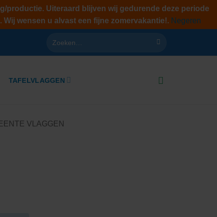
g/productie. Uiteraard blijven wij gedurende deze periode
. Wij wensen u alvast een fijne zomervakantie!.
Negeren
Zoeken
naar:
TAFELVLAGGEN
EENTE VLAGGEN
lasse:
0