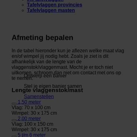
Tafelvlaggen provincies
Tafelvlaggen masten
Afmeting bepalen
In de tabel hieronder kun je aflezen welke maat vlag
en/of wimpel jij nodig hebt. Zoals je ziet is dit
afhankelijk van de lengte van de
vlaggenstok/vlaggenmast. Mocht je er toch niet
uitkomen, schroom dan niet om contact met ons op
Ontwerp een banier
te nemen.
Stel je eigen banier samen
Lengte vlaggenstok/mast
Samenstellen
1,50 meter
Vlag: 70 x 100 cm
Wimpel: 30 x 175 cm
2,00 meter
Vlag: 100 x 150 cm
Wimpel: 30 x 175 cm
5 t/m 6 meter