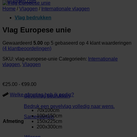
Home
/
Vlaggen
/
Internationale vlaggen
Vlag bedrukken
Vlag Europese unie
Gewaardeerd
5.00
op 5 gebaseerd op
4
klant waarderingen
(
4
klantbeoordelingen)
SKU:
vlag-europese-unie
Categorieën:
Internationale
vlaggen
,
Vlaggen
Prijsklasse:
€
25.00
-
€
99.00
€25.00
Welke afmeting heb ik nodig?
tot
Gevelvlag bedrukken
€99.00
Bedruk een gevelvlag volledig naar wens.
70x100cm
100x150cm
Samenstellen
Afmeting
150x225cm
200x300cm