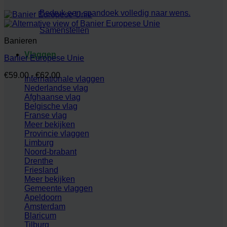
Bedruk een spandoek volledig naar wens.
Samenstellen
Banieren
Vlaggen
Banier Europese Unie
Prijsklasse:
€
59.00
-
€
62.00
Internationale vlaggen
€59.00
Nederlandse vlag
tot
Afghaanse vlag
€62.00
Belgische vlag
Franse vlag
Meer bekijken
Provincie vlaggen
Limburg
Noord-brabant
Drenthe
Friesland
Meer bekijken
Gemeente vlaggen
Apeldoorn
Amsterdam
Blaricum
Tilburg