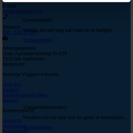
E-mail
info@vlaggen.com
Gevelstokken
Telefoon
Handig om uw vlag aan huis op te hangen.
055 - 522 32 08
Samenstellen
Adresgegevens
Oude Apeldoornseweg 45-024
7333 NR Apeldoorn
Nederland
Veluwse Vlaggen Industrie
Over ons
Contact
Aanleverspecificaties
Nieuws
Vlaggenstokhouders
Klantenservice
Houders om uw stok aan de gevel te bevestigen.
Levering
Verzending
Samenstellen
Retourneren