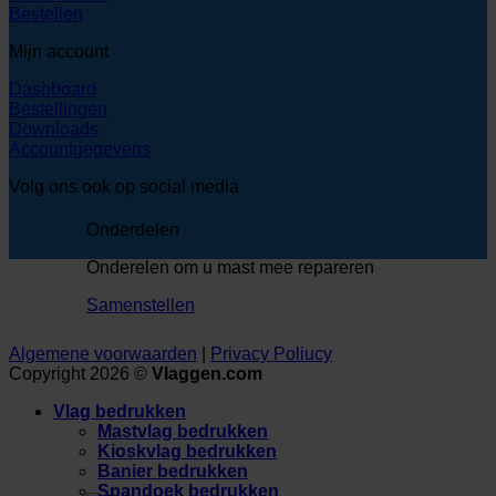
Bestellen
Mijn account
Dashboard
Bestellingen
Downloads
Accountgegevens
Volg ons ook op social media
Onderdelen
Onderelen om u mast mee repareren
Samenstellen
Algemene voorwaarden
|
Privacy Poliucy
Copyright 2026 ©
Vlaggen.com
Vlag bedrukken
Mastvlag bedrukken
Kioskvlag bedrukken
Banier bedrukken
Spandoek bedrukken