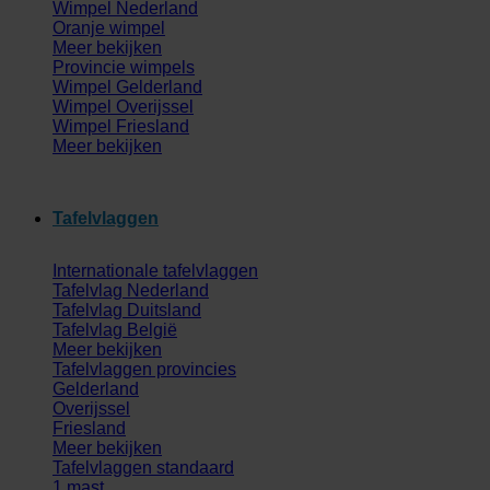
Wimpel Nederland
Oranje wimpel
Meer bekijken
Provincie wimpels
Wimpel Gelderland
Wimpel Overijssel
Wimpel Friesland
Meer bekijken
Tafelvlaggen
Internationale tafelvlaggen
Tafelvlag Nederland
Tafelvlag Duitsland
Tafelvlag België
Meer bekijken
Tafelvlaggen provincies
Gelderland
Overijssel
Friesland
Meer bekijken
Tafelvlaggen standaard
1 mast