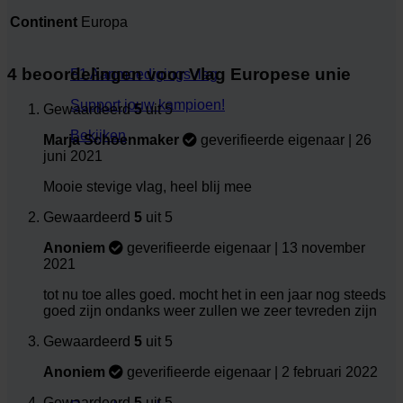
Continent
Europa
4 beoordelingen voor
Vlag Europese unie
F1 Aanmoedigingsvlag
Support jouw kampioen!
Gewaardeerd
5
uit 5
Bekijken
Marja Schoenmaker
geverifieerde eigenaar
|
26
juni 2021
Mooie stevige vlag, heel blij mee
Gewaardeerd
5
uit 5
Anoniem
geverifieerde eigenaar
|
13 november
2021
tot nu toe alles goed. mocht het in een jaar nog steeds
goed zijn ondanks weer zullen we zeer tevreden zijn
Gewaardeerd
5
uit 5
Anoniem
geverifieerde eigenaar
|
2 februari 2022
Gewaardeerd
5
uit 5