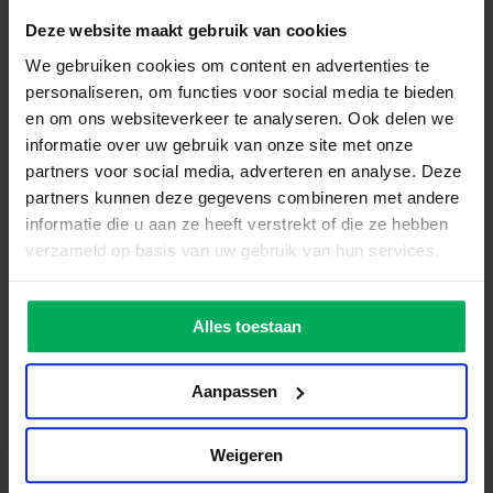
Altijd
snelle
levering
Klanten beoordelen ons met een
9.8
Deze website maakt gebruik van cookies
We gebruiken cookies om content en advertenties te
personaliseren, om functies voor social media te bieden
en om ons websiteverkeer te analyseren. Ook delen we
Beoordeeld met een
9.8
Veel betaalmogelijkheden
Snelle
levering
informatie over uw gebruik van onze site met onze
partners voor social media, adverteren en analyse. Deze
Hulp nodig?
partners kunnen deze gegevens combineren met andere
Neem contact op met onze klantenservice.
informatie die u aan ze heeft verstrekt of die ze hebben
Mast voor thuis
verzameld op basis van uw gebruik van hun services.
E-mail
Stel een vlaggenmast voor thuis samen
info@vlaggen.com
Samenstellen
Alles toestaan
Facebook
Stuur ons een een bericht via Facebook Messenger.
Aanpassen
We zijn op maandag t/m vrijdag geopend tussen 9:00 en
Contact opnemen
17:00.
Zo bereik je ons.
Weigeren