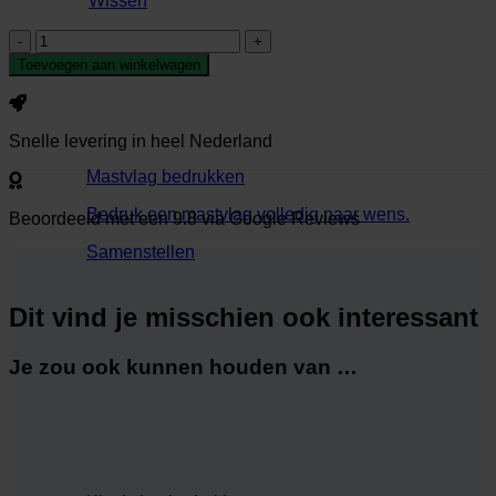
Wissen
Vlag
Europese
Toevoegen aan winkelwagen
unie
aantal
Snelle
levering
in heel Nederland
Mastvlag bedrukken
Bedruk een mastvlag volledig naar wens.
Beoordeeld met een
9.8
via Google Reviews
Samenstellen
Dit vind je misschien ook interessant
Je zou ook kunnen houden van …