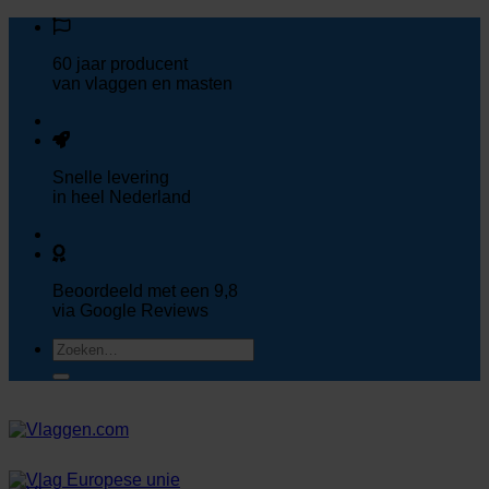
Ga
naar
60 jaar
producent
inhoud
van vlaggen en masten
Snelle
levering
in heel Nederland
Beoordeeld met een
9,8
via Google Reviews
Zoeken
naar: