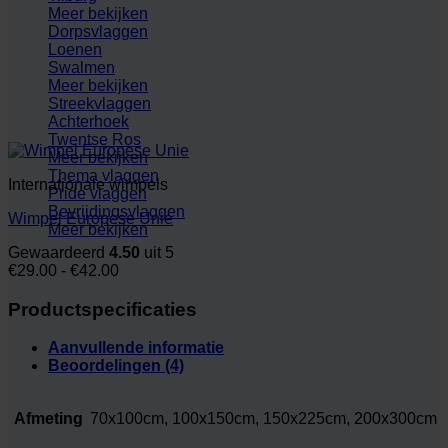
Meer bekijken
Dorpsvlaggen
Loenen
Swalmen
Meer bekijken
Streekvlaggen
Achterhoek
Twentse Ros
Meer bekijken
Thema vlaggen
Internationale wimpels
Pride vlaggen
Bevrijdingsvlaggen
Wimpel Europese Unie
Meer bekijken
Gewaardeerd
4.50
uit 5
Prijsklasse:
€
29.00
-
€
42.00
€29.00
tot
Productspecificaties
€42.00
Aanvullende informatie
Beoordelingen (4)
Afmeting
70x100cm, 100x150cm, 150x225cm, 200x300cm