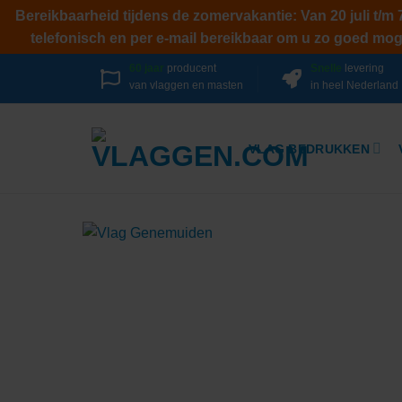
Bereikbaarheid tijdens de zomervakantie: Van 20 juli t/m
telefonisch en per e-mail bereikbaar om u zo goed mogel
Ga
60 jaar
producent
Snelle
levering
van vlaggen en masten
in heel Nederland
naar
inhoud
VLAG BEDRUKKEN