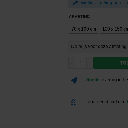
Welke afmeting heb ik 
€99.0
AFMETING
70 x 100 cm
100 x 150 c
Vlag Genemuiden aantal
TO
Snelle
levering
in he
Beoordeeld met een