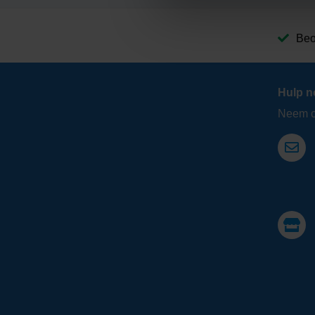
Beo
Hulp n
Neem co