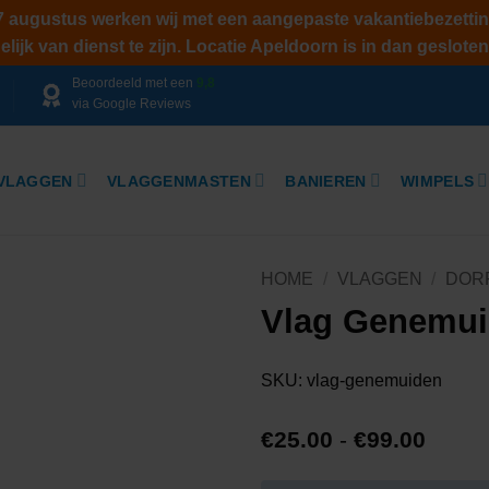
 7 augustus werken wij met een aangepaste vakantiebezettin
ijk van dienst te zijn. Locatie Apeldoorn is in dan gesloten
Beoordeeld met een
9,8
via Google Reviews
VLAGGEN
VLAGGENMASTEN
BANIEREN
WIMPELS
HOME
/
VLAGGEN
/
DOR
Vlag Genemu
SKU:
vlag-genemuiden
Prijsk
€
25.00
-
€
99.00
€25.0
tot