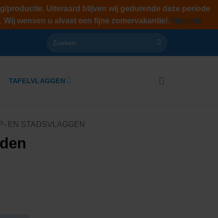
g/productie. Uiteraard blijven wij gedurende deze periode
. Wij wensen u alvast een fijne zomervakantie!.
Negeren
Zoeken
naar:
TAFELVLAGGEN
P- EN STADSVLAGGEN
iden
lasse:
0