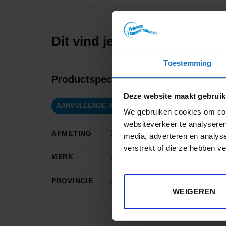
Dit vind je misschien ook in
Toestemming
Productspecificaties
Deze website maakt gebruik
AANVULLENDE INFORMATIE
BEOORDELINGEN
We gebruiken cookies om cont
websiteverkeer te analyseren
AFMETING
70 x 100 cm, 100 x 150 cm, 150 x 
media, adverteren en analys
verstrekt of die ze hebben v
MERK
Veluwse Vlaggen Industrie
PROVINCIE
Overijssel
WEIGEREN