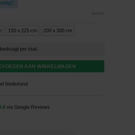
nodig?
0
WISSEN
m
150 x 225 cm
200 x 300 cm
EVOEGEN AAN WINKELWAGEN
el Nederland
9.8
via Google Reviews