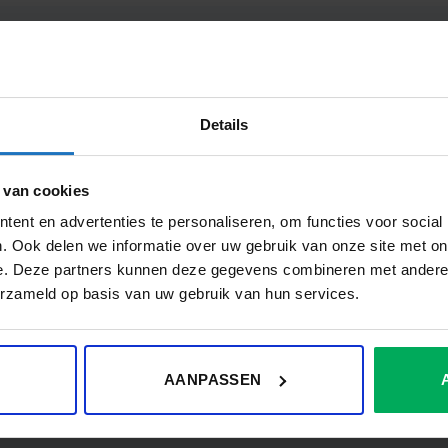
teressant
Details
 van cookies
 (0)
ent en advertenties te personaliseren, om functies voor social
. Ook delen we informatie over uw gebruik van onze site met on
225 cm, 200 x 300 cm
e. Deze partners kunnen deze gegevens combineren met andere i
erzameld op basis van uw gebruik van hun services.
AANPASSEN