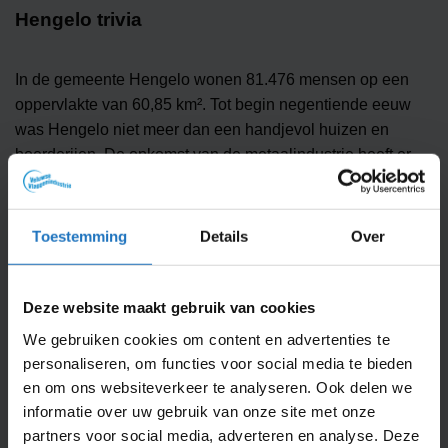
Hengelo trivia
In de gemeente Hengelo wonen 81.476 mensen op een
oppervlakte van 60,85 km². Tot begin negentiende eeuw
was Hengelo niet meer dan een handjevol huizen en
boerderijen. De opkomst van de metaalindustrie heeft er
echter voor gezorgd dat Hengelo uit heeft kunnen groeien
tot wat het nu is. De stad wordt dan ook ‘de metaalstad’
genoemd. Echter mag je Hengelo eigenlijk geen stad
Toestemming
Details
Over
noemen aangezien ze nooit stadsrechten heeft gehad.
In Hengelo wordt elk jaar het atletiektoernooi de Fanny
Deze website maakt gebruik van cookies
Blankers Koen games georganiseerd. Het
We gebruiken cookies om content en advertenties te
trainingscomplex van de grote voetbalclub FC Twente zit in
personaliseren, om functies voor social media te bieden
Hengelo. De Ethiopische hardloper Haile Gebrselassie die
en om ons websiteverkeer te analyseren. Ook delen we
meerdere Olympische gouden medailles heeft gewonnen
informatie over uw gebruik van onze site met onze
is ereburger van de stad.
partners voor social media, adverteren en analyse. Deze