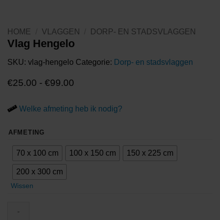
HOME
/
VLAGGEN
/
DORP- EN STADSVLAGGEN
Vlag Hengelo
SKU:
vlag-hengelo
Categorie:
Dorp- en stadsvlaggen
Prijsklasse:
€
25.00
-
€
99.00
€25.00
Welke afmeting heb ik nodig?
tot
€99.00
AFMETING
70 x 100 cm
100 x 150 cm
150 x 225 cm
200 x 300 cm
Wissen