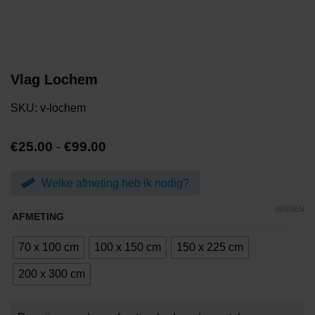
Vlag Lochem
SKU:
v-lochem
Prijsklasse:
€
25.00
-
€
99.00
€25.00
tot
Welke afmeting heb ik nodig?
€99.00
WISSEN
AFMETING
70 x 100 cm
100 x 150 cm
150 x 225 cm
200 x 300 cm