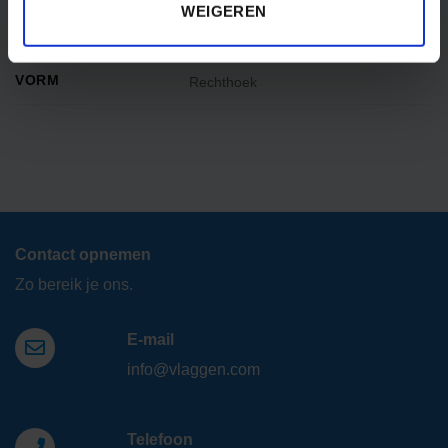
WEIGEREN
MERK
Veluwse Vlaggen Industrie
VORM
Rechthoek
Contact opnemen
Zo bereik je ons.
E-mail
info@vlaggen.com
Telefoon