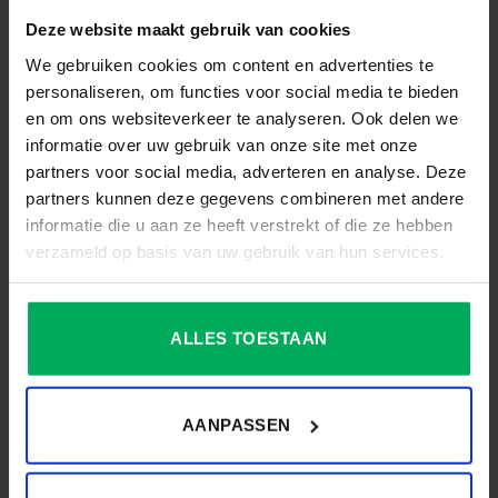
AANVULLENDE INFORMATIE
Deze website maakt gebruik van cookies
BEOORDELINGEN (0)
We gebruiken cookies om content en advertenties te
personaliseren, om functies voor social media te bieden
70 x 100 cm, 100 x 150 cm, 150 x 225
AFMETING
en om ons websiteverkeer te analyseren. Ook delen we
cm, 200 x 300 cm
informatie over uw gebruik van onze site met onze
AANTAL STUKS IN
partners voor social media, adverteren en analyse. Deze
1
VERPAKKING
partners kunnen deze gegevens combineren met andere
DIEPTE VLAG IN CM
0.1
informatie die u aan ze heeft verstrekt of die ze hebben
verzameld op basis van uw gebruik van hun services.
FEESTGELEGENHEID
Themafeest
GESCHIKT VOOR
Y
BOOT
ALLES TOESTAAN
GEWICHT
0.115
AANPASSEN
IN DE DOOS
1 vlag
MATERIAAL
Glanspolyester