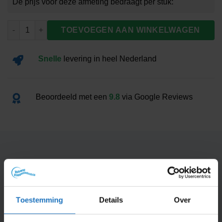
Vlag Lochem aantal
TOEVOEGEN AAN WINKELWAGEN
Snelle
levering
in heel Nederland
Beoordeeld met een
9.8
via Google Reviews
Dit vind je misschien ook interessant
Productspecificaties
Toestemming
Details
Over