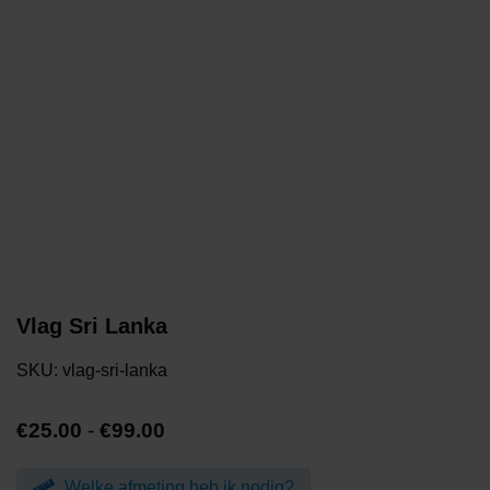
Vlag Sri Lanka
SKU:
vlag-sri-lanka
Prijsklasse:
€
25.00
-
€
99.00
€25.00
tot
Welke afmeting heb ik nodig?