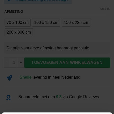
€99.00
WISSEN
AFMETING
70 x 100 cm
100 x 150 cm
150 x 225 cm
200 x 300 cm
Vlag Sri Lanka aantal
TOEVOEGEN AAN WINKELWAGEN
Snelle
levering
in heel Nederland
Beoordeeld met een
9.8
via Google Reviews