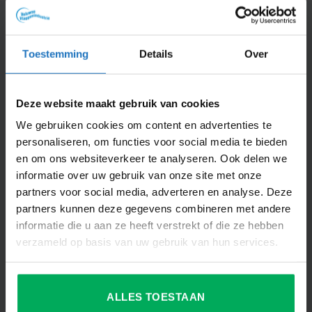
Dit vind je misschien ook interessant
Toestemming
Details
Over
Deze website maakt gebruik van cookies
Productspecificaties
We gebruiken cookies om content en advertenties te
AANVULLENDE INFORMATIE
personaliseren, om functies voor social media te bieden
en om ons websiteverkeer te analyseren. Ook delen we
BEOORDELINGEN (0)
informatie over uw gebruik van onze site met onze
partners voor social media, adverteren en analyse. Deze
70 x 100 cm, 100 x 150 cm, 150 x 225
AFMETING
partners kunnen deze gegevens combineren met andere
cm, 200 x 300 cm
informatie die u aan ze heeft verstrekt of die ze hebben
AANTAL STUKS IN
verzameld op basis van uw gebruik van hun services.
1
VERPAKKING
DIEPTE VLAG IN CM
0.1
ALLES TOESTAAN
FEESTGELEGENHEID
Themafeest