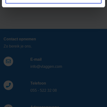
Contact opnemen
Zo bereik je ons.
E-mail
info@vlaggen.com
Telefoon
055 - 522 32 08