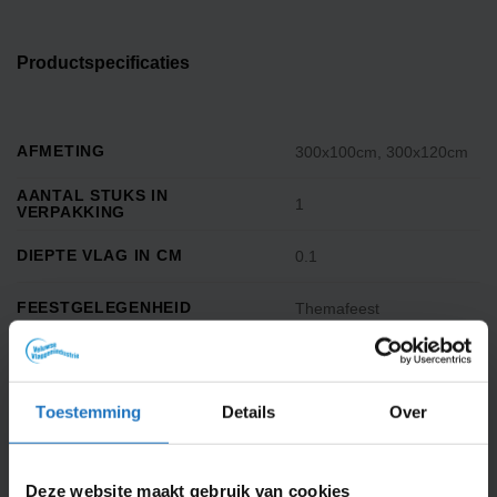
Productspecificaties
AFMETING
300x100cm, 300x120cm
AANTAL STUKS IN
1
VERPAKKING
DIEPTE VLAG IN CM
0.1
FEESTGELEGENHEID
Themafeest
GEWICHT
0.115
Toestemming
Details
Over
IN DE DOOS
1 banier
MATERIAAL
Glanspolyester
Deze website maakt gebruik van cookies