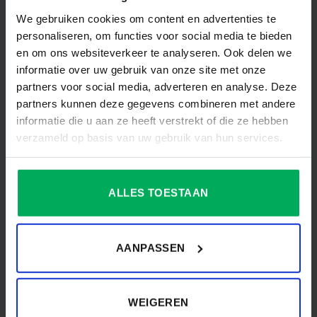
Veluwse Vlaggen
We gebruiken cookies om content en advertenties te
MERK
Industrie
personaliseren, om functies voor social media te bieden
en om ons websiteverkeer te analyseren. Ook delen we
VORM
Rechthoek
informatie over uw gebruik van onze site met onze
partners voor social media, adverteren en analyse. Deze
partners kunnen deze gegevens combineren met andere
informatie die u aan ze heeft verstrekt of die ze hebben
Beoordelingen
verzameld op basis van uw gebruik van hun services.
Er zijn nog geen beoordelingen.
ALLES TOESTAAN
Wees de eerste om “Banier Luxemburg” te
AANPASSEN
beoordelen
Je moet
ingelogd zijn
om een beoordeling te
plaatsen.
WEIGEREN