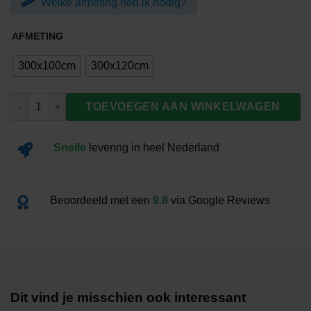
Welke afmeting heb ik nodig?
€62.00
AFMETING
300x100cm
300x120cm
Banier Luxemburg aantal
TOEVOEGEN AAN WINKELWAGEN
Snelle
levering
in heel Nederland
Beoordeeld met een
9.8
via Google Reviews
Dit vind je misschien ook interessant