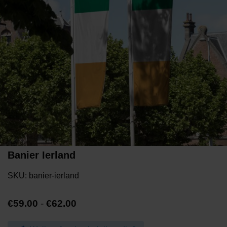
Banier Ierland
SKU:
banier-ierland
Prijsklasse:
€
59.00
-
€
62.00
€59.00
tot