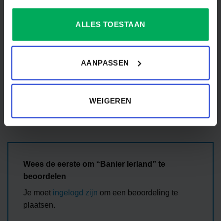
Veluwse Vlaggen
MERK
Industrie
ALLES TOESTAAN
VORM
Rechthoek
AANPASSEN
Beoordelingen
WEIGEREN
Er zijn nog geen beoordelingen.
Wees de eerste om “Banier Ierland” te
beoordelen
Je moet
ingelogd zijn
om een beoordeling te
plaatsen.