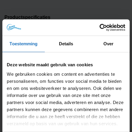
Productspecificaties
AFMETING
300x100cm, 300x120cm
Toestemming
Details
Over
AANTAL STUKS IN
1
VERPAKKING
Deze website maakt gebruik van cookies
DIEPTE VLAG IN CM
0.1
We gebruiken cookies om content en advertenties te
personaliseren, om functies voor social media te bieden
FEESTGELEGENHEID
Themafeest
en om ons websiteverkeer te analyseren. Ook delen we
informatie over uw gebruik van onze site met onze
GEWICHT
0.115
partners voor social media, adverteren en analyse. Deze
partners kunnen deze gegevens combineren met andere
IN DE DOOS
1 banier
informatie die u aan ze heeft verstrekt of die ze hebben
verzameld op basis van uw gebruik van hun services.
MATERIAAL
Glanspolyester