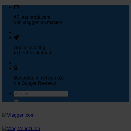
Ga
naar
60 jaar
producent
inhoud
van vlaggen en masten
Snelle
levering
in heel Nederland
Beoordeeld met een
9,8
via Google Reviews
Zoeken
naar: