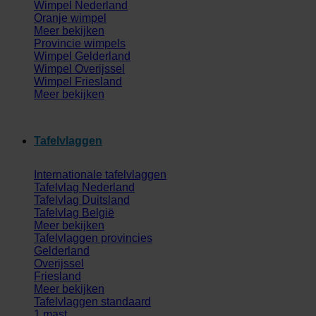
Wimpel Nederland
Oranje wimpel
Meer bekijken
Provincie wimpels
Wimpel Gelderland
Wimpel Overijssel
Wimpel Friesland
Meer bekijken
Tafelvlaggen
Internationale tafelvlaggen
Tafelvlag Nederland
Tafelvlag Duitsland
Tafelvlag België
Meer bekijken
Tafelvlaggen provincies
Gelderland
Overijssel
Friesland
Meer bekijken
Tafelvlaggen standaard
1 mast