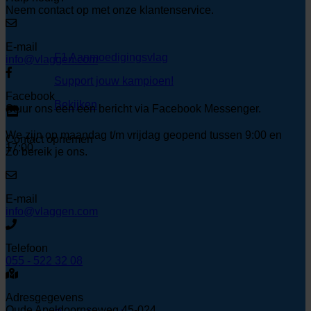
Neem contact op met onze klantenservice.
E-mail
F1 Aanmoedigingsvlag
info@vlaggen.com
Support jouw kampioen!
Facebook
Bekijken
Stuur ons een een bericht via Facebook Messenger.
We zijn op maandag t/m vrijdag geopend tussen 9:00 en
Contact opnemen
17:00.
Zo bereik je ons.
E-mail
info@vlaggen.com
Telefoon
055 - 522 32 08
Adresgegevens
Oude Apeldoornseweg 45-024