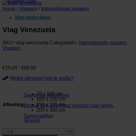
Home
/
Vlaggen
/
Internationale vlaggen
Vlag bedrukken
Vlag Venezuela
SKU:
vlag-venezuela
Categorieën:
Internationale vlaggen
,
Vlaggen
Prijsklasse:
€
25.00
-
€
99.00
€25.00
Welke afmeting heb ik nodig?
tot
€99.00
70 x 100 cm
Gevelvlag bedrukken
100 x 150 cm
Afmeting
150 x 225 cm
Bedruk een gevelvlag volledig naar wens.
200 x 300 cm
Samenstellen
Wissen
Vlag