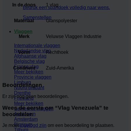
In de doos
1 vlag
Bedruk een spandoek volledig naar wens.
Samenstellen
Materiaal
Glanspolyester
Vlaggen
Merk
Veluwse Vlaggen Industrie
Internationale vlaggen
Nederlandse vlag
Vorm
Rechthoek
Afghaanse vlag
Belgische vlag
Franse vlag
Continent
Zuid-Amerika
Meer bekijken
Provincie vlaggen
Limburg
Beoordelingen
Noord-brabant
Drenthe
Er zijn nog geen beoordelingen.
Friesland
Meer bekijken
Wees de eerste om “Vlag Venezuela” te
Gemeente vlaggen
beoordelen
Apeldoorn
Amsterdam
Blaricum
Je moet
ingelogd zijn
om een beoordeling te plaatsen.
Tilburg