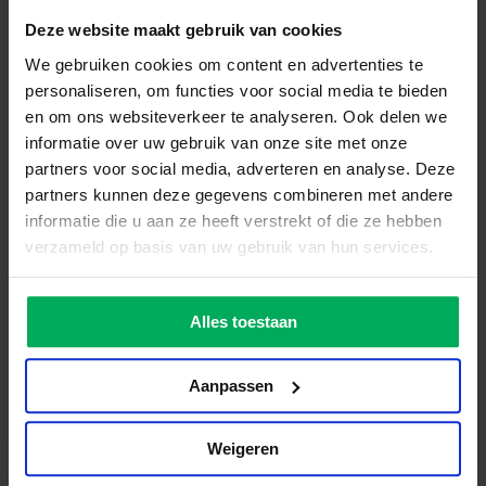
Deze website maakt gebruik van cookies
We gebruiken cookies om content en advertenties te
personaliseren, om functies voor social media te bieden
en om ons websiteverkeer te analyseren. Ook delen we
informatie over uw gebruik van onze site met onze
Algemene voorwaarden
|
Privacy Poliucy
partners voor social media, adverteren en analyse. Deze
Copyright 2026 ©
Vlaggen.com
partners kunnen deze gegevens combineren met andere
Vlag bedrukken
informatie die u aan ze heeft verstrekt of die ze hebben
Mastvlag bedrukken
Mast voor thuis
Kioskvlag bedrukken
verzameld op basis van uw gebruik van hun services.
Banier bedrukken
Stel een vlaggenmast voor thuis samen
Spandoek bedrukken
Beachflag bedrukken
Samenstellen
Alles toestaan
Vlaggen
Internationale vlaggen
Provincie vlaggen
Gemeente vlaggen
Aanpassen
Streekvlaggen
Thema vlaggen
Dorp- en stadsvlaggen
Weigeren
Alle vlaggen
Vlaggenmasten