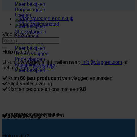
Meer bekijken
Dorpsvlaggen
Loenen
Swalmen
Meer bekijken
Streekvlaggen
Vind jouw vlag
Achterhoek
Twentse Ros
Meer bekijken
Hulp nodig?
Thema vlaggen
Pride vlaggen
U kunt uw vragen altijd mailen naar:
info@vlaggen.com
of
Bevrijdingsvlaggen
bel met
055 – 522 32 08
Meer bekijken
Ruim
60 jaar producent
van vlaggen en masten
Altijd
snelle
levering
Klanten beoordelen ons met een
9.8
Beoordeeld met een
9.8
Veel betaalmogelijkheden
Snelle
levering
Hulp nodig?