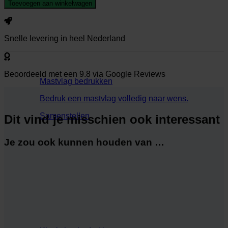
Venezuela
Toevoegen aan winkelwagen
aantal
Snelle
levering
in heel Nederland
Beoordeeld met een
9.8
via Google Reviews
Mastvlag bedrukken
Bedruk een mastvlag volledig naar wens.
Samenstellen
Dit vind je misschien ook interessant
Je zou ook kunnen houden van …