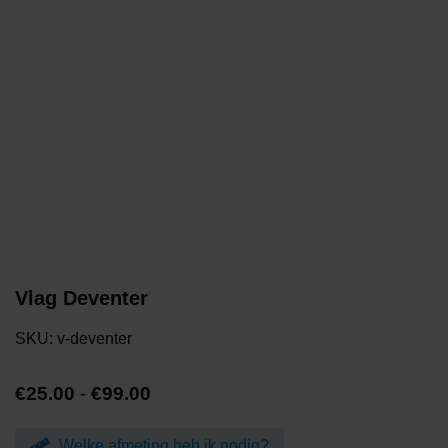
Vlag Deventer
SKU:
v-deventer
Prijsklasse:
€
25.00
-
€
99.00
€25.00
tot
Welke afmeting heb ik nodig?