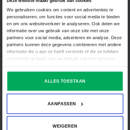
Deze website maakt gebruik van cookies
Doesburg
,
Arnhem
en
Harderwijk
.
We gebruiken cookies om content en advertenties te
Deventer is een van de oudste steden van Nederland.
personaliseren, om functies voor social media te bieden
e
Deventer werd in bronnen van het bisdom Utrecht uit de 9
en om ons websiteverkeer te analyseren. Ook delen we
eeuw vermeld.
informatie over uw gebruik van onze site met onze
partners voor social media, adverteren en analyse. Deze
Over de vlag van Deventer
partners kunnen deze gegevens combineren met andere
informatie die u aan ze heeft verstrekt of die ze hebben
Tijdens een raadbesluit op 25 september 1997 is de
verzameld op basis van uw gebruik van hun services.
officiële vlag vastgesteld voor de gemeente Deventer. De
vlag kan omschreven worden als twee banen van gelijke
hoogte in wit en rood met over het geheel een zwarte
ALLES TOESTAAN
adelaar met rode poten, bek en tong.
De kleuren & het wapen
AANPASSEN
De kleuren van de Deventerse vlag zijn rood en wit. Deze
kleuren zijn afkomstig van het wapen van de bisschop van
Utrecht
die in Deventer een residentie bezat. De
WEIGEREN
bisschoppen van Utrecht gingen in deze tijd regelmatig