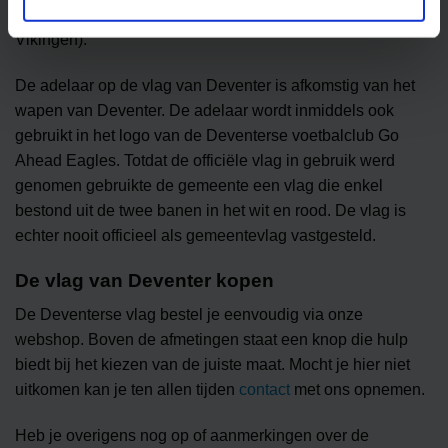
naar Deventer uit angst voor de Noormannen (ofwel
Vikingen).
De adelaar op de vlag van Deventer is afkomstig van het
wapen van Deventer. De adelaar wordt inmiddels ook
gebruikt in het logo van de Deventerse voetbalclub Go
Ahead Eagles. Totdat de officiële vlag in gebruik werd
genomen gebruikte de gemeente een vlag die enkel
bestond uit de twee banen in het wit en rood. De vlag is
echter nooit officieel als gemeentevlag vastgesteld.
De vlag van Deventer kopen
De Deventerse vlag bestel je eenvoudig via onze
webshop. Boven de afmetingen staat een knop die hulp
biedt bij het kiezen van de juiste maat. Mocht je hier niet
uitkomen kan je ten allen tijden
contact
met ons opnemen.
Heb je overigens nog op of aanmerkingen over de