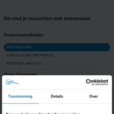
Dit vind je misschien ook interessant
Productspecificaties
BESCHRIJVING
AANVULLENDE INFORMATIE
BEOORDELINGEN (0)
Over Deventer
Deventer is een stad gelegen aan de rivier de IJssel in de
provincie
Overijssel
. Deventer is een Hanzestad, wat in de
Toestemming
Details
Over
middeleeuwen een belangrijk Noord-
Duits
handelsnetwerk
was. Andere steden die onder andere deel uitmaakten van
dit handelsnetwerk waren bijvoorbeeld
Kampen
,