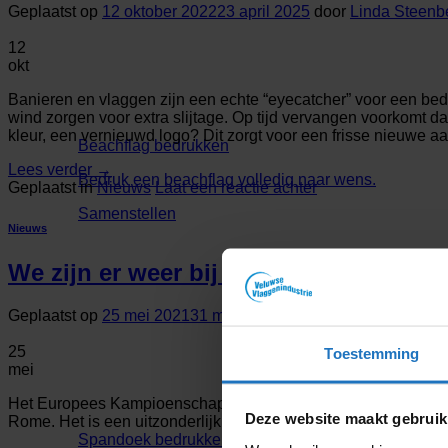
Geplaatst op
12 oktober 2022
23 april 2025
door
Linda Steenb
12
okt
Banieren en vlaggen zijn een echte “eyecatcher” voor een bedri
wind zorgen voor extra slijtage. Op tijd vervangen voorkomt d
kleur, een vernieuwd logo? Dit zorgt voor een frisse nieuwe aa
Beachflag bedrukken
Lees verder
→
Bedruk een beachflag volledig naar wens.
Geplaatst in
Nieuws
Laat een reactie achter
Samenstellen
Nieuws
We zijn er weer bij en dat is prima! 🇳
Geplaatst op
25 mei 2021
31 mei 2021
door
Bea Huiskamp
25
Toestemming
mei
Het Europees Kampioenschap voetbal staat weer voor de deur. Al
Deze website maakt gebruik
Rome. Het is een uitzonderlijk kampioenschap omdat het het e
Spandoek bedrukken