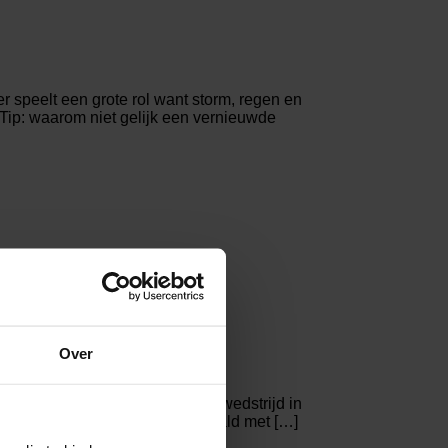
r speelt een grote rol want storm, regen en
 Tip: waarom niet gelijk een vernieuwde
Over
en. Op 11 juni start de eerste wedstrijd in
otaal in 11 speelsteden gevoetbald met […]