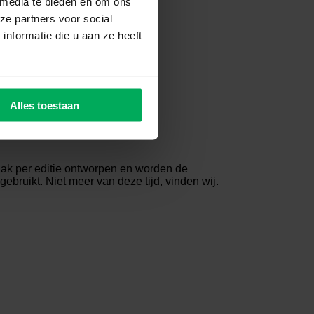
 media te bieden en om ons
ze partners voor social
nformatie die u aan ze heeft
n?
Alles toestaan
aak per editie ontworpen en worden de
ruikt. Niet meer van deze tijd, vinden wij.