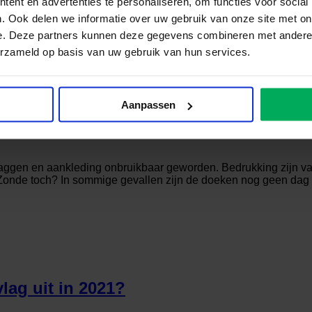
ent en advertenties te personaliseren, om functies voor social
. Ook delen we informatie over uw gebruik van onze site met on
e. Deze partners kunnen deze gegevens combineren met andere i
erzameld op basis van uw gebruik van hun services.
en, spandoeken, reststof en misdrukke
Aanpassen
kamp
vlaggen en aankleding onbruikbaar geworden. Bedrukking zijn v
onde toch? In sommige gevallen zijn de doeken nog geen dag geb
ag uit in 2021?