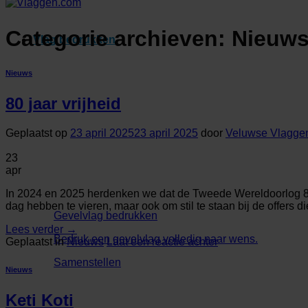
Categorie archieven:
Nieuw
Vlag bedrukken
Nieuws
80 jaar vrijheid
Geplaatst op
23 april 2025
23 april 2025
door
Veluwse Vlaggen
23
apr
In 2024 en 2025 herdenken we dat de Tweede Wereldoorlog 80 
dag hebben te vieren, maar ook om stil te staan bij de offers di
Gevelvlag bedrukken
Lees verder
→
Bedruk een gevelvlag volledig naar wens.
Geplaatst in
Nieuws
Laat een reactie achter
Samenstellen
Nieuws
Keti Koti