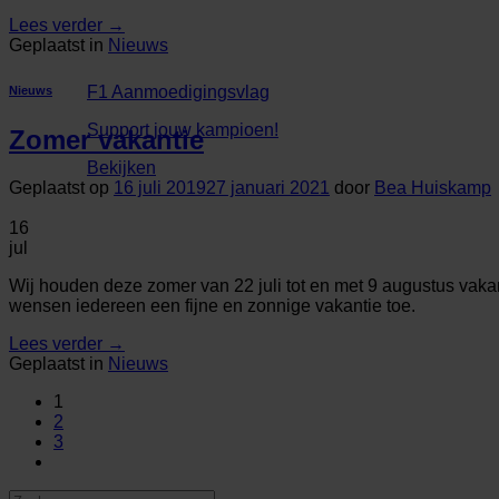
Lees verder
→
Geplaatst in
Nieuws
F1 Aanmoedigingsvlag
Nieuws
Support jouw kampioen!
Zomer vakantie
Bekijken
Geplaatst op
16 juli 2019
27 januari 2021
door
Bea Huiskamp
16
jul
Wij houden deze zomer van 22 juli tot en met 9 augustus vakant
wensen iedereen een fijne en zonnige vakantie toe.
Lees verder
→
Geplaatst in
Nieuws
1
2
3