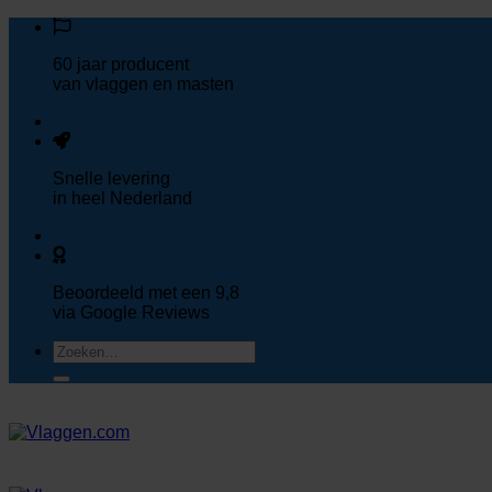
Ga
naar
60 jaar
producent
inhoud
van vlaggen en masten
Snelle
levering
in heel Nederland
Beoordeeld met een
9,8
via Google Reviews
Zoeken
naar: