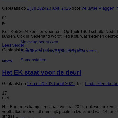
Geplaatst op
1 juli 2024
23 april 2025
door
Veluwse Vlaggen In
01
jul
Keti Koti 2024 komt er weer aan! Op 1 juli 1863 schafte Neder
landen. Ook in Nederland wordt Keti Koti, wat ‘ketenen gebroke
Mastvlag bedrukken
Lees verder
→
Geplaatst in
Nieuws
Laat een reactie achter
Bedruk een mastvlag volledig naar wens.
Samenstellen
Nieuws
Het EK staat voor de deur!
Geplaatst op
17 mei 2024
23 april 2025
door
Linda Steenberg
17
mei
Het Europees kampioenschap voetbal 2024, ook wel bekend als
voetbaltoernooi vindt namelijk plaats in Duitsland van 14 juni
sinds […]