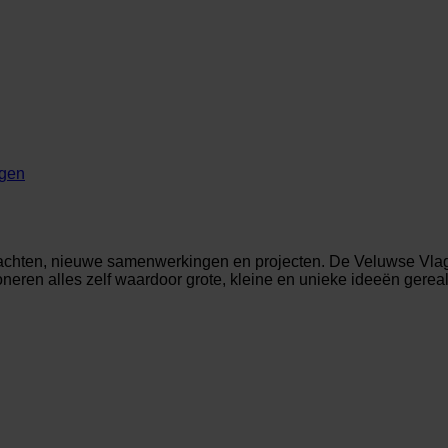
rgen
rachten, nieuwe samenwerkingen en projecten. De Veluwse Vlag
oneren alles zelf waardoor grote, kleine en unieke ideeën gere