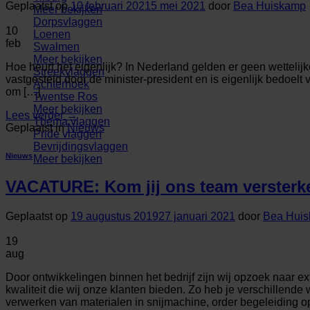
Geplaatst op
10 februari 2021
5 mei 2021
door
Bea Huiskamp
Meer bekijken
Dorpsvlaggen
10
Loenen
feb
Swalmen
Meer bekijken
Hoe heurt het eigenlijk? In Nederland gelden er geen wettelijk
Streekvlaggen
vastgesteld door de minister-president en is eigenlijk bedoelt
Achterhoek
om […]
Twentse Ros
Meer bekijken
Lees verder
→
Thema vlaggen
Geplaatst in
Nieuws
Pride vlaggen
Bevrijdingsvlaggen
Nieuws
Meer bekijken
VACATURE: Kom jij ons team versterk
Geplaatst op
19 augustus 2019
27 januari 2021
door
Bea Hui
19
aug
Door ontwikkelingen binnen het bedrijf zijn wij opzoek naar e
kwaliteit die wij onze klanten bieden. Zo heb je verschillen
verwerken van materialen in snijmachine, order begeleiding op