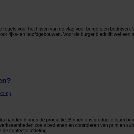
e regels voor het hijsen van de vlag voor burgers en bedrijven. 
 voor rijks- en hoofdgebouwen. Voor de burger biedt dit wel een
en?
skamp
xtra handen binnen de productie. Binnen ons productie team ben
de werkzaamheden zoals bedienen en controleren van print en su
 de confectie afdeling.