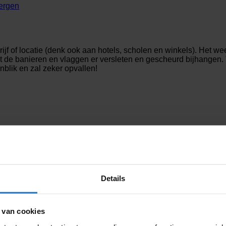
ergen
jf of locatie (denk ook aan hotels, scholen en winkels). Het wee
at de banieren en vlaggen er versleten en gescheurd bijhangen.
nblik en zal zeker opvallen!

Details
le competities zijn afgelopen dus het is nu echt aftellen geblaz
 van cookies
erste EK is wat gespeeld wordt door heel Europa. Er wordt in t