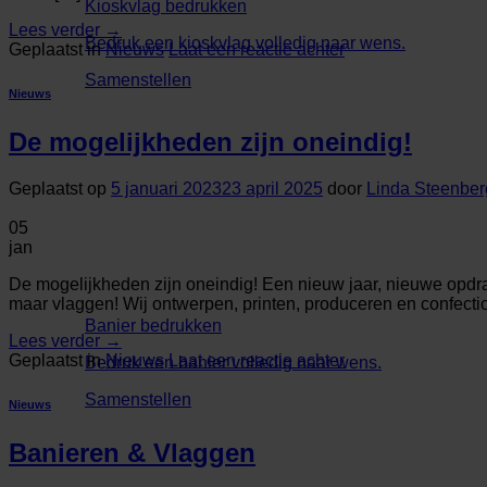
Kioskvlag bedrukken
Lees verder
→
Bedruk een kioskvlag volledig naar wens.
Geplaatst in
Nieuws
Laat een reactie achter
Samenstellen
Nieuws
De mogelijkheden zijn oneindig!
Geplaatst op
5 januari 2023
23 april 2025
door
Linda Steenbe
05
jan
De mogelijkheden zijn oneindig! Een nieuw jaar, nieuwe opd
maar vlaggen! Wij ontwerpen, printen, produceren en confecti
Banier bedrukken
Lees verder
→
Geplaatst in
Nieuws
Laat een reactie achter
Bedruk een banier volledig naar wens.
Samenstellen
Nieuws
Banieren & Vlaggen